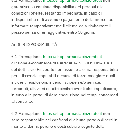
5.2 Farmaplanet
https://shop.farmaciapinzerato.it
non
garantisce la continua disponibilità dei prodotti alle
condizioni offerte, restando impegnata, in caso di
indisponibilità e di avvenuto pagamento della merce, ad
informare tempestivamente il cliente ed a rimborsare il
prezzo senza oneri aggiuntivi, entro 30 giorni.
Art.6: RESPONSABILITÀ
6.1 Farmaplanet
https://shop.farmaciapinzerato.it
divisione e-commerce di FARMACIA S. GIUSTINA s.a.s
del dott. Livio Pinzerato non assume alcuna responsabilità
per i disservizi imputabili a causa di forza maggiore quali
incidenti, esplosioni, incendi, scioperi e/o serrate,
terremoti, alluvioni ed altri similari eventi che impedissero,
in tutto o in parte, di dare esecuzione nei tempi concordati
al contratto.
6.2 Farmaplanet
https://shop.farmaciapinzerato.it
non
sarà responsabile nei confronti di alcuna parte o di terzi in
merito a danni, perdite e costi subiti a seguito della