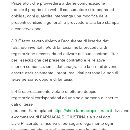
Pinzerato , che provvederà a darne comunicazione
tramite il proprio sito web. Il consumatore si impegna ed
obbliga, ogni qualvolta intervenga una modifica delle
presenti condizioni generali, a provvedere alla loro stampa
e conservazione.
8.3 È fatto severo divieto all'acquirente di inserire dati
falsi, e/o inventati, e/o di fantasia, nella procedura di
registrazione necessaria ad attivare nei suoi confronti l'iter
per l'esecuzione del presente contratto e le relative
ulteriori comunicazioni; i dati anagrafici e la e-mail devono
essere esclusivamente i propri reali dati personali e non di
terze persone, oppure di fantasia.
8.4 È espressamente vietato effettuare doppie
registrazioni corrispondenti ad una sola persona o inserire
dati di terze
persone. Farmaplanet
https://shop.farmaciapinzerato.it
divisione
e-commerce di FARMACIA S. GIUSTINA s.a.s del dott.
Livio Pinzerato si riserva di perseguire legalmente ogni
violazione ed abuso, nell'interesse e per la tutela dei