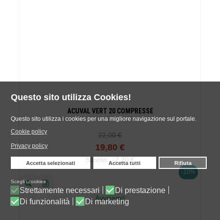
Questo sito utilizza Cookies!
ACUVAL VERT 20 COMPRESSE
Questo sito utilizza i cookies per una migliore navigazione sul portale.
Cookie policy
22,00 €
Privacy policy
19,80 €
Sconto:
-2,20 €
Accetta selezionati
Accetta tutti
Rifiuta
-10%
Scegli i cookies
Strettamente necessari
Di prestazione
Avvisami!
Di funzionalità
Di marketing