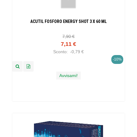
ACUTIL FOSFORO ENERGY SHOT 3 X 60 ML
7,90 €
7,11 €
Sconto:
-0,79 €
-10%
Avvisami!