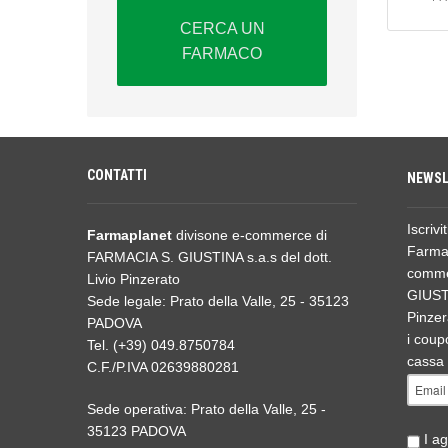
CERCA UN
FARMACO
CONTATTI
NEWSL
Iscrivi
Farmaplanet
divisone e-commerce di
Farmap
FARMACIA S. GIUSTINA s.a.s del dott.
comme
Livio Pinzerato
GIUSTI
Sede legale: Prato della Valle, 25 - 35123
Pinzer
PADOVA
i coupo
Tel. (+39) 049.8750784
cassa 
C.F./P.IVA 02639880281
Sede operativa: Prato della Valle, 25 -
35123 PADOVA
I ag