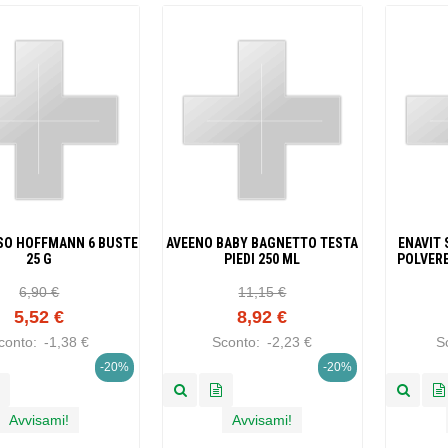
SO HOFFMANN 6 BUSTE
AVEENO BABY BAGNETTO TESTA
ENAVIT 
25 G
PIEDI 250 ML
POLVERE
6,90 €
11,15 €
5,52 €
8,92 €
conto:
-1,38 €
Sconto:
-2,23 €
S
-20%
-20%
Avvisami!
Avvisami!