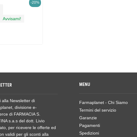
-20%
Avvisami!
MENU
ETTER
ti alla Newsletter di
Farmaplanet - Chi Siamo
lanet, divisione e-
Termini del servizio
rce di FARMACIA S.
Garanzie
NA s.a.s del dott. Livio
Pagamenti
ato, per ricevere le offerte ed
Spedizioni
n validi per gli sconti alla