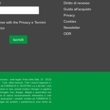
Diritto di recesso
!
Guida all'acquisto
Privacy
Cookies
ree with the
Privacy e Termini
Newsletter
izzo
ODR
rato - sede legale: Prato della Valle, 25 - 35123
 i diritti riservati. Tutti i marchi registrati e i
duti da FARMACIA S. GIUSTINA s.a.s del dott. Livio
tici in vitro, presidi medico chirurgici si significa
 immagini, foto, disegni, allegati e quant’altro) non
no di natura esclusivamente informativa e volti
 di preacquisto i prodotti venduti da FARMACIA S.
gini dei prodotti ( parafarmaco) sono forniti da