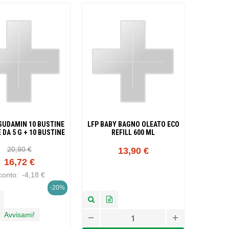
SUDAMIN 10 BUSTINE
LFP BABY BAGNO OLEATO ECO
 DA 5 G + 10 BUSTINE
REFILL 600 ML
GEL DA5 ML
20,90 €
13,90 €
16,72 €
conto:
-4,18 €
-20%
Avvisami!