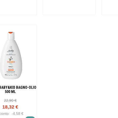
BABY&KID BAGNO-OLIO
500 ML
22,90 €
18,32 €
conto:
-4,58 €