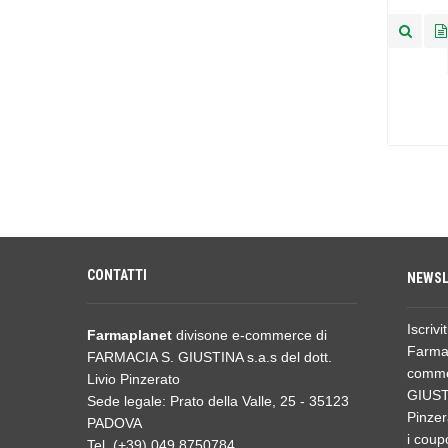
CONTATTI
NEWSL
Iscrivi
Farmaplanet
divisone e-commerce di
Farmap
FARMACIA S. GIUSTINA s.a.s del dott.
comme
Livio Pinzerato
GIUSTI
Sede legale: Prato della Valle, 25 - 35123
Pinzer
PADOVA
i coupo
Tel. (+39) 049.8750784