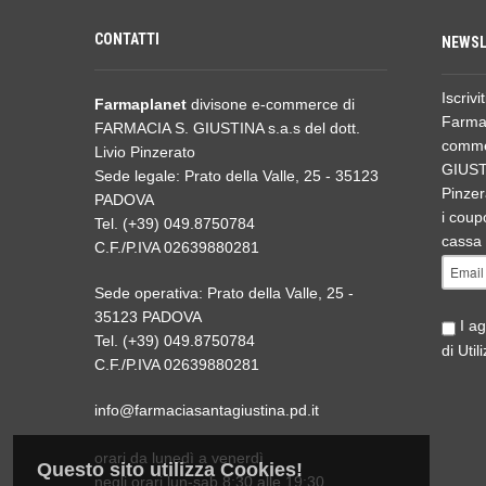
CONTATTI
NEWSL
Iscrivi
Farmaplanet
divisone e-commerce di
Farmap
FARMACIA S. GIUSTINA s.a.s del dott.
comme
Livio Pinzerato
GIUSTI
Sede legale: Prato della Valle, 25 - 35123
Pinzer
PADOVA
i coupo
Tel. (+39) 049.8750784
cassa 
C.F./P.IVA 02639880281
Sede operativa: Prato della Valle, 25 -
35123 PADOVA
I ag
Tel. (+39) 049.8750784
di Util
C.F./P.IVA 02639880281
info@farmaciasantagiustina.pd.it
orari da lunedì a venerdì
Questo sito utilizza Cookies!
negli orari lun-sab 8:30 alle 19:30