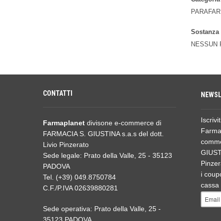
PARAFAR
Sostanza
NESSUN P
CONTATTI
NEWSL
Iscrivi
Farmaplanet
divisone e-commerce di
Farmap
FARMACIA S. GIUSTINA s.a.s del dott.
comme
Livio Pinzerato
GIUSTI
Sede legale: Prato della Valle, 25 - 35123
Pinzer
PADOVA
i coupo
Tel. (+39) 049.8750784
cassa 
C.F./P.IVA 02639880281
Sede operativa: Prato della Valle, 25 -
35123 PADOVA