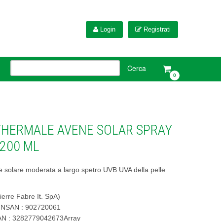
Login
Registrati
0
THERMALE AVENE SOLAR SPRAY
 200 ML
e solare moderata a largo spetro UVB UVA della pelle
erre Fabre It. SpA)
INSAN : 902720061
AN : 3282779042673Array