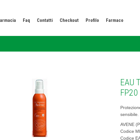
armacia
Faq
Contatti
Checkout
Profilo
Farmaco
EAU 
FP20
Protezion
sensibile.
AVENE (Pi
Codice M
Codice E