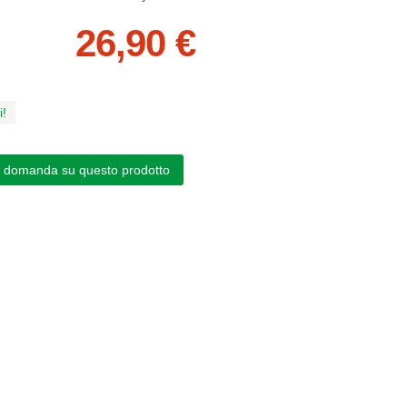
26,90 €
i!
a domanda su questo prodotto