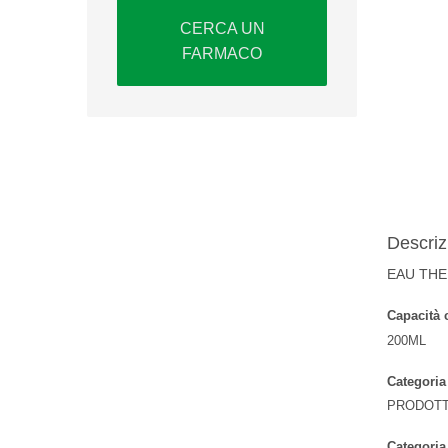
CERCA UN
FARMACO
Descriz
EAU THE
Capacità 
200ML
Categoria
PRODOTT
Categoria