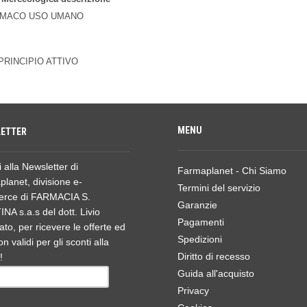
MACO USO UMANO
RINCIPIO ATTIVO
MENU
ETTER
ti alla Newsletter di
Farmaplanet - Chi Siamo
lanet, divisione e-
Termini del servizio
rce di FARMACIA S.
Garanzie
NA s.a.s del dott. Livio
Pagamenti
ato, per ricevere le offerte ed
Spedizioni
n validi per gli sconti alla
Diritto di recesso
!
Guida all'acquisto
Privacy