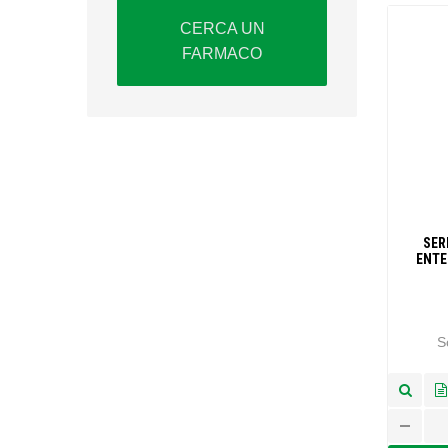
CERCA UN
FARMACO
SER
ENTE
S