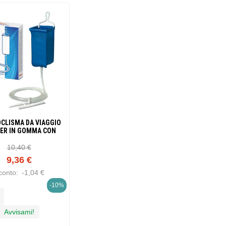
CLISMA DA VIAGGIO
TER IN GOMMA CON
 ANALE EVAGINALE 2
LITRI
10,40 €
9,36 €
conto:
-1,04 €
-10%
Avvisami!