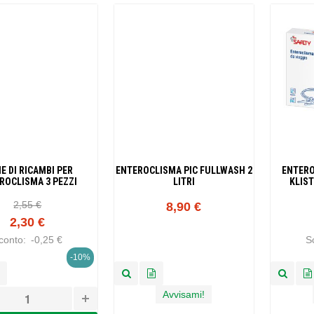
IE DI RICAMBI PER
ENTEROCLISMA PIC FULLWASH 2
ENTERO
ROCLISMA 3 PEZZI
LITRI
KLIS
CANNULA
2,55 €
8,90 €
2,30 €
conto:
-0,25 €
S
-10%
Avvisami!